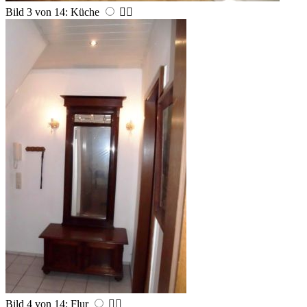
Bild 3 von 14: Küche


Bild 4 von 14: Flur

