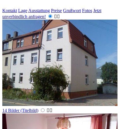
Kontakt
Lage
Ausstattung
Preise
Grußwort
Fotos
Jetzt
unverbindlich anfragen!


14 Bilder (Titelbild)

