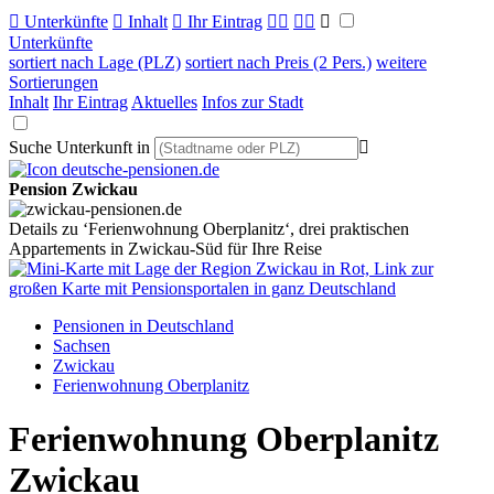

Unterkünfte

Inhalt

Ihr Eintrag



Unterkünfte
sortiert nach Lage (PLZ)
sortiert nach Preis (2 Pers.)
weitere
Sortierungen
Inhalt
Ihr Eintrag
Aktuelles
Infos zur Stadt
Suche Unterkunft in

Pension Zwickau
Details zu ‘Ferienwohnung Oberplanitz‘, drei praktischen
Appartements in Zwickau-Süd für Ihre Reise
Pensionen in Deutschland
Sachsen
Zwickau
Ferienwohnung Oberplanitz
Ferienwohnung Oberplanitz
Zwickau