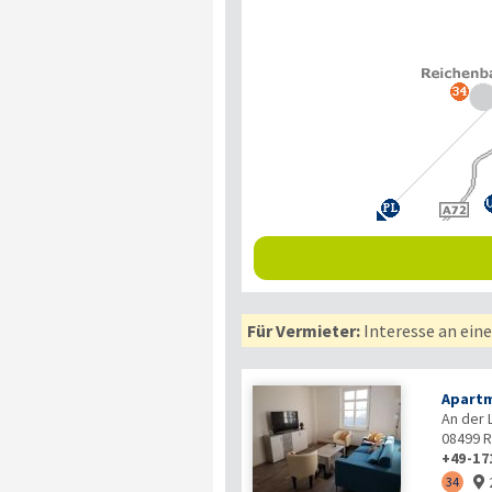
Für Vermieter:
Interesse an ein
Apartm
An der 
08499
R
+49-17
34
