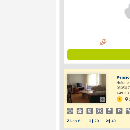
Pensio
Helene-
08056
Z
+49-17

4

Zi.
ab €:
1
20
2
40

