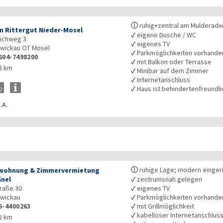
ⓘ
ruhig+zentral am Muldera
n Rittergut Nieder-Mosel
✓
eigene Dusche / WC
eichweg 3
✓
eigenes TV
wickau OT Mosel
✓
Parkmöglichkeiten vorhande
604-7498200
✓
mit Balkon oder Terrasse
8 km
✓
Minibar auf dem Zimmer
✓
Internetanschluss
✓
Haus ist behindertenfreundli
.A.
ⓘ
ruhige Lage; modern einger
wohnung & Zimmervermietung
nel
✓
zentrumsnah gelegen
traße 30
✓
eigenes TV
wickau
✓
Parkmöglichkeiten vorhande
5-4400263
✓
mit Grillmöglichkeit
✓
kabelloser Internetanschlus
2 km