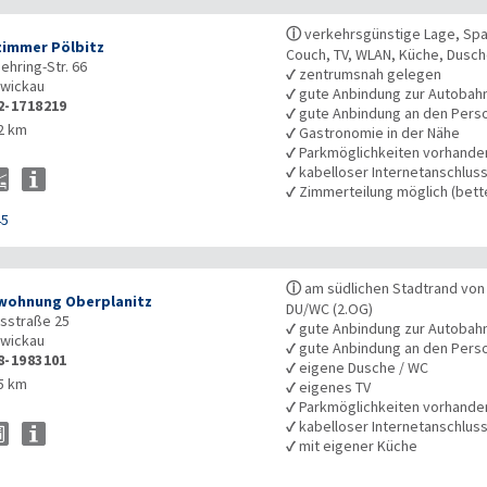
ⓘ
verkehrsgünstige Lage, Spar
zimmer Pölbitz
Couch, TV, WLAN, Küche, Dusc
ehring-Str. 66
✓
zentrumsnah gelegen
wickau
✓
gute Anbindung zur Autobah
2-1718219
✓
gute Anbindung an den Pers
2 km
✓
Gastronomie in der Nähe
✓
Parkmöglichkeiten vorhande
✓
kabelloser Internetanschlus
✓
Zimmerteilung möglich (bet
45
ⓘ
am südlichen Stadtrand von 
wohnung Oberplanitz
DU/WC (2.OG)
tsstraße 25
✓
gute Anbindung zur Autobah
wickau
✓
gute Anbindung an den Pers
8-1983101
✓
eigene Dusche / WC
5 km
✓
eigenes TV
✓
Parkmöglichkeiten vorhande
✓
kabelloser Internetanschlus
✓
mit eigener Küche