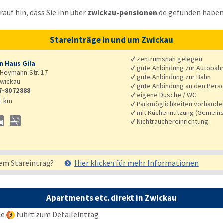
auf hin, dass Sie ihn über
zwickau-pensionen
.de
gefunden haben
Stareinträge in und um Zwickau
✓
zentrumsnah gelegen
n Haus Gila
✓
gute Anbindung zur Autobah
Heymann-Str. 17
✓
gute Anbindung zur Bahn
wickau
✓
gute Anbindung an den Pers
7-8072888
✓
eigene Dusche / WC
1 km
✓
Parkmöglichkeiten vorhande
✓
mit Küchennutzung (Gemeins
✓
Nichtrauchereinrichtung
em Stareintrag?
Hier klicken für mehr
Informationen
Apartments etc. direkt in Zwickau
te
führt zum Detaileintrag