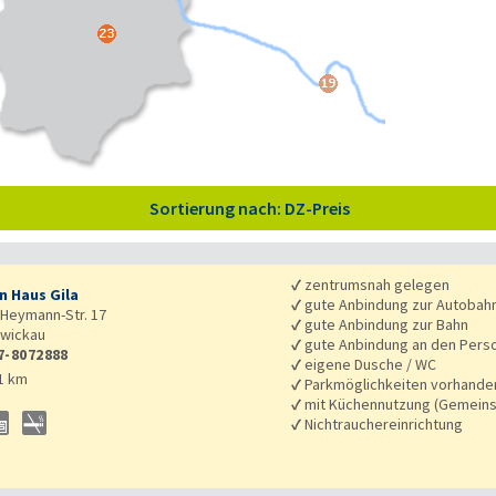
Sortierung nach: DZ-Preis
✓
zentrumsnah gelegen
n Haus Gila
✓
gute Anbindung zur Autobah
Heymann-Str. 17
✓
gute Anbindung zur Bahn
wickau
✓
gute Anbindung an den Pers
7-8072888
✓
eigene Dusche / WC
1 km
✓
Parkmöglichkeiten vorhande
✓
mit Küchennutzung (Gemeins
✓
Nichtrauchereinrichtung