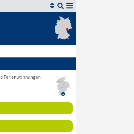


und Ferienwohnungen
