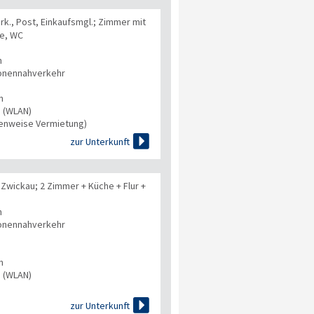
k., Post, Einkaufsmgl.; Zimmer mit
he, WC
n
onennahverkehr
n
s (WLAN)
tenweise Vermietung)

zur Unterkunft
Zwickau; 2 Zimmer + Küche + Flur +
n
onennahverkehr
n
s (WLAN)

zur Unterkunft