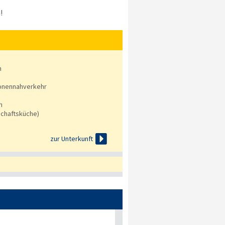
!
n
onennahverkehr
n
chaftsküche)

zur Unterkunft