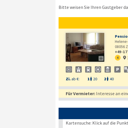
Bitte weisen Sie Ihren Gastgeber dar
Pensio
Helene-
08056
Z
+49-17

4

Zi.
ab €:
1
20
2
40


Für Vermieter:
Interesse an ein
Kartensuche: Klick auf die Punk