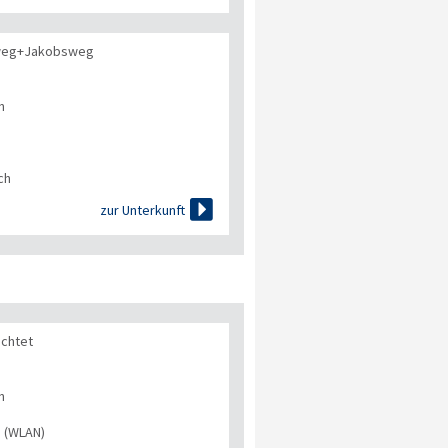
dweg+Jakobsweg
n
ch

zur Unterkunft
ichtet
n
s (WLAN)