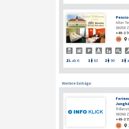
Pensio
Alter T
08058
Z
+49-37
30

Zi.
ab €:
1
63
2
90
3
a



Weitere Einträge:
Ferien
Junghä
Trillers
08066
Z
+49-37
32
