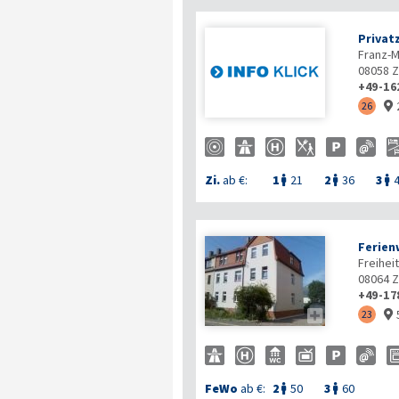
Privat
Franz-M
08058
Z
+49-16
26

Zi.
ab €:
1
21
2
36
3



Ferien
Freihei
08064
Z
+49-17

23

FeWo
ab €:
2
50
3
60

