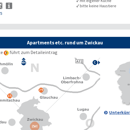
✓
mit eigener Küche
✓
bitte keine Haustiere
75
Apartments etc. rund um Zwickau
te
führt zum Detaileintrag
Unterkünf