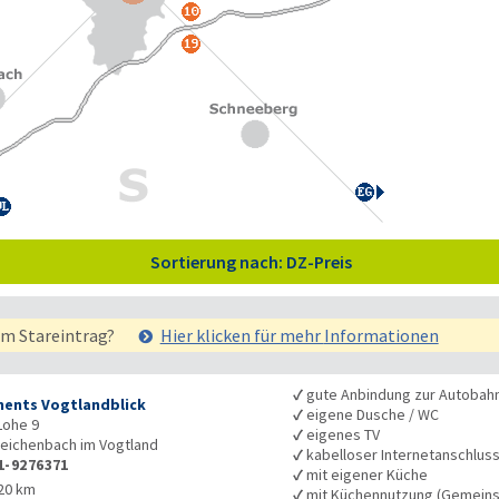
Sortierung nach: DZ-Preis
em Stareintrag?
Hier klicken für mehr
Informationen
✓
gute Anbindung zur Autobah
ents Vogtlandblick
✓
eigene Dusche / WC
Lohe 9
✓
eigenes TV
eichenbach im Vogtland
✓
kabelloser Internetanschlus
1-9276371
✓
mit eigener Küche
20 km
✓
mit Küchennutzung (Gemeins