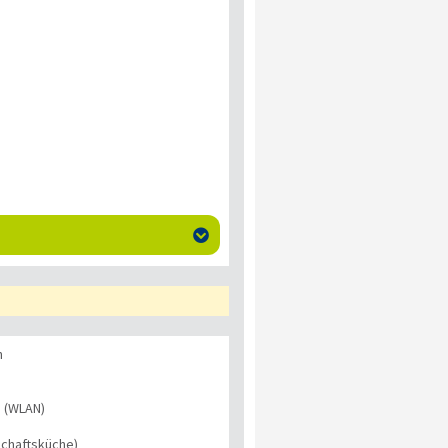

n
s (WLAN)
chaftsküche)