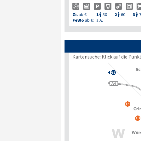
Zi.
ab €:
1
30
2
60
3



FeWo
ab €:
a.A.
Kartensuche: Klick auf die Punk